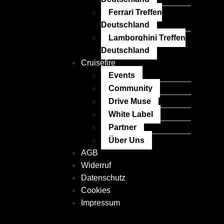
Ferrari Treffen
Deutschland
Lamborghini Treffen
Deutschland
Cruisefire
Events
Community
Drive Muse
White Label
Partner
Über Uns
AGB
Widerruf
Datenschutz
Cookies
Impressum