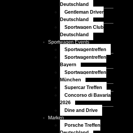
Deutschland
Gentleman Driver
Deutschland
Sportwagen Club
Deutschland
Sportwagen Events
Sportwagentreffen
Sportwagentreffen
Bayern
Sportwagentreffen
München
Supercar Treffen
Concorso di Bavaria
2026
Dine and Drive
Marken
Porsche Treffen
Deutschland