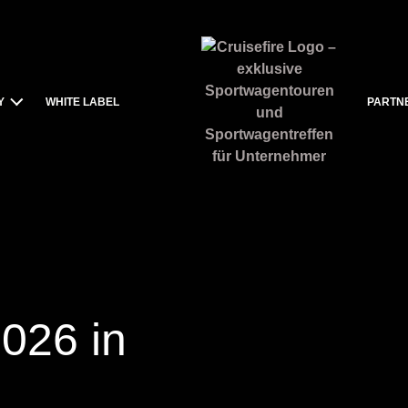
Y
WHITE LABEL
PARTN
026 in