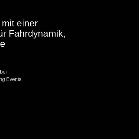
mit einer
ür Fahrdynamik,
he
bei
ing Events